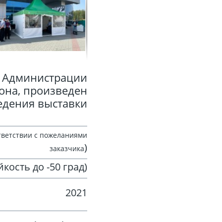
я Администрации
она, произведен
едения выставки
тветствии с пожеланиями
)
заказчика
кость до -50 град)
2021